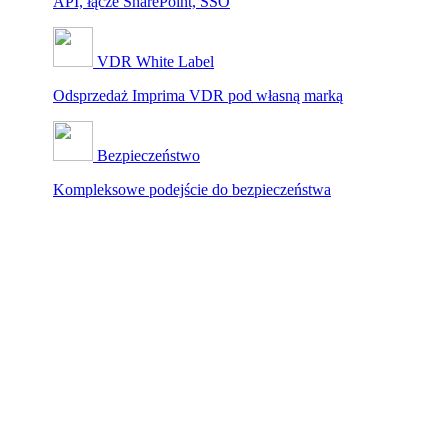
API, łącze SharePoint, SSO
VDR White Label
Odsprzedaż Imprima VDR pod własną marką
Bezpieczeństwo
Kompleksowe podejście do bezpieczeństwa