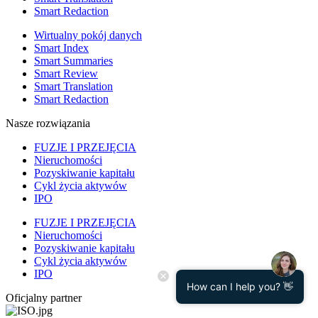
Smart Redaction
Wirtualny pokój danych
Smart Index
Smart Summaries
Smart Review
Smart Translation
Smart Redaction
Nasze rozwiązania
FUZJE I PRZEJĘCIA
Nieruchomości
Pozyskiwanie kapitału
Cykl życia aktywów
IPO
FUZJE I PRZEJĘCIA
Nieruchomości
Pozyskiwanie kapitału
Cykl życia aktywów
IPO
How can I help you? 👋
Oficjalny partner